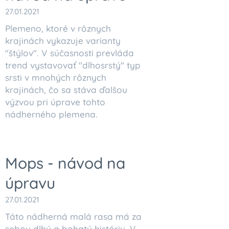
27.01.2021
Plemeno, ktoré v rôznych
krajinách vykazuje varianty
"štýlov". V súčasnosti prevláda
trend vystavovať "dlhosrstý" typ
srsti v mnohých rôznych
krajinách, čo sa stáva ďalšou
výzvou pri úprave tohto
nádherného plemena.
Mops - návod na
úpravu
27.01.2021
Táto nádherná malá rasa má za
sebou dlhú a bohatú históriu. V