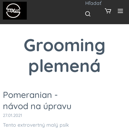
Hľadať
Grooming
plemená
Pomeranian -
návod na úpravu
27.01.2021
Tento extrovertný malý psík