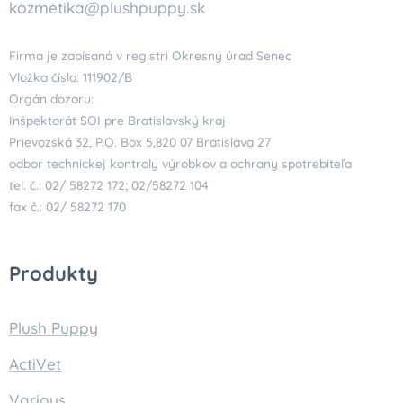
kozmetika@plushpuppy.sk
Firma je zapísaná v registri Okresný úrad Senec
Vložka číslo: 111902/B
Orgán dozoru:
Inšpektorát SOI pre Bratislavský kraj
Prievozská 32, P.O. Box 5,820 07 Bratislava 27
odbor technickej kontroly výrobkov a ochrany spotrebiteľa
tel. č.: 02/ 58272 172; 02/58272 104
fax č.: 02/ 58272 170
Produkty
Plush Puppy
ActiVet
Various