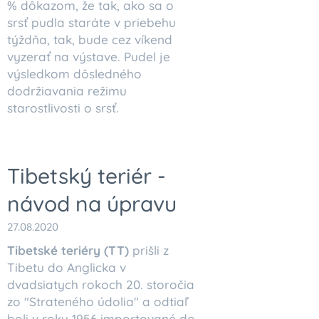
% dôkazom, že tak, ako sa o
srsť pudla staráte v priebehu
týždňa, tak, bude cez víkend
vyzerať na výstave. Pudel je
výsledkom dôsledného
dodržiavania režimu
starostlivosti o srsť.
Tibetský teriér -
návod na úpravu
27.08.2020
Tibetské teriéry (TT)
prišli z
Tibetu do Anglicka v
dvadsiatych rokoch 20. storočia
zo "Strateného údolia" a odtiaľ
boli v roku 1956 importované do