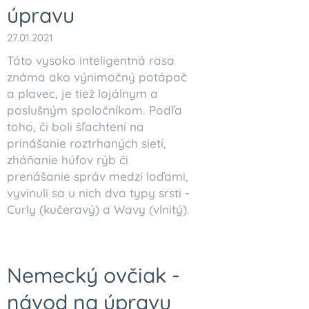
úpravu
27.01.2021
Táto vysoko inteligentná rasa
známa ako výnimočný potápač
a plavec, je tiež lojálnym a
poslušným spoločníkom. Podľa
toho, či boli šľachtení na
prinášanie roztrhaných sietí,
zháňanie húfov rýb či
prenášanie správ medzi loďami,
vyvinuli sa u nich dva typy srsti -
Curly (kučeravý) a Wavy (vlnitý).
Nemecký ovčiak -
návod na úpravu