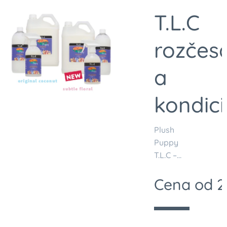
T.L.C
rozčes
a
kondic
Plush
Puppy
T.L.C –
revolučn
Cena od
2
ý a
inovatívn
y
Detail
sprejový