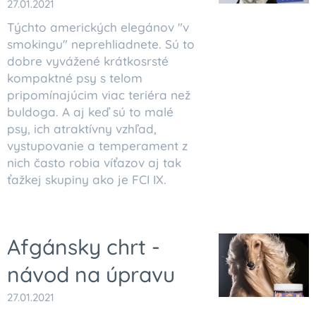
27.01.2021
Týchto amerických elegánov "v
smokingu" neprehliadnete. Sú to
dobre vyvážené krátkosrsté
kompaktné psy s telom
pripomínajúcim viac teriéra než
buldoga. A aj keď sú to malé
psy, ich atraktívny vzhľad,
vystupovanie a temperament z
nich často robia víťazov aj tak
ťažkej skupiny ako je FCI IX.
Afgánsky chrt -
návod na úpravu
27.01.2021