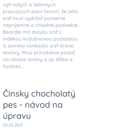
vytrvalých a aktívnych
pracujúcich psov hovorí, že jeho
srsť musí vydržať pomerne
nepríjemné a chladné podnebie.
Beardie má dvojitú srsť s
mäkkou kožušinovou podsadou
a zavretú vonkajšiu srsť drsnej
textúry. Musí prirodzene padať
na obidve strany a jej dĺžka a
hustota...
Čínsky chocholatý
pes - návod na
úpravu
05.02.2021