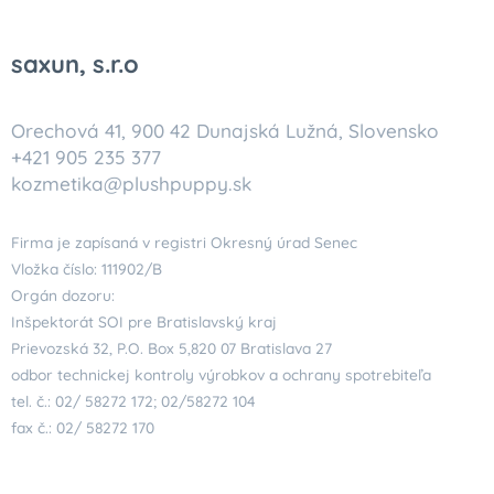
saxun, s.r.o
Orechová 41, 900 42 Dunajská Lužná, Slovensko
+421 905 235 377
kozmetika@plushpuppy.sk
Firma je zapísaná v registri Okresný úrad Senec
Vložka číslo: 111902/B
Orgán dozoru:
Inšpektorát SOI pre Bratislavský kraj
Prievozská 32, P.O. Box 5,820 07 Bratislava 27
odbor technickej kontroly výrobkov a ochrany spotrebiteľa
tel. č.: 02/ 58272 172; 02/58272 104
fax č.: 02/ 58272 170