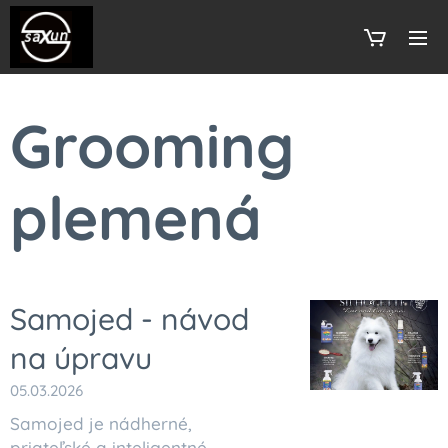
Grooming
plemená
Samojed - návod
na úpravu
05.03.2026
Samojed je nádherné,
priateľské a inteligentné