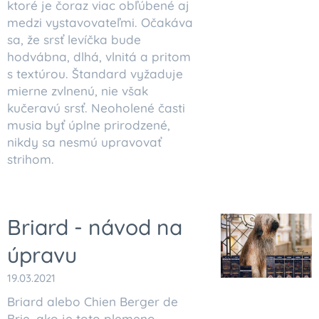
ktoré je čoraz viac obľúbené aj
medzi vystavovateľmi. Očakáva
sa, že srsť levíčka bude
hodvábna, dlhá, vlnitá a pritom
s textúrou. Štandard vyžaduje
mierne zvlnenú, nie však
kučeravú srsť. Neoholené časti
musia byť úplne prirodzené,
nikdy sa nesmú upravovať
strihom.
Briard - návod na
úpravu
19.03.2021
Briard alebo Chien Berger de
Brie, ako je toto plemeno