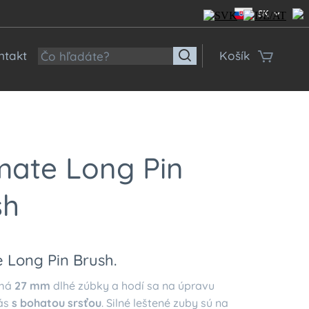
SK
ntakt
Košík
mate Long Pin
sh
e Long Pin Brush.
 má
27 mm
dlhé zúbky a hodí sa na úpravu
ás
s bohatou srsťou
. Silné leštené zuby sú na