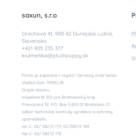
saxun, s.r.o
P
Orechová 41, 900 42 Dunajská Lužná,
P
Slovensko
A
+421 905 235 377
kozmetika@plushpuppy.sk
V
Firma je zapísaná v registri Okresný úrad Senec
Vložka číslo: 111902/B
Orgán dozoru:
Inšpektorát SOI pre Bratislavský kraj
Prievozská 32, P.O. Box 5,820 07 Bratislava 27
odbor technickej kontroly výrobkov a ochrany
spotrebiteľa
tel. č.: 02/ 58272 172; 02/58272 104
fax č.: 02/ 58272 170