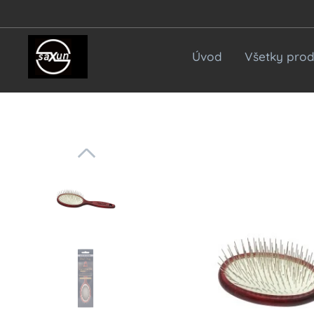
Úvod
Všetky prod