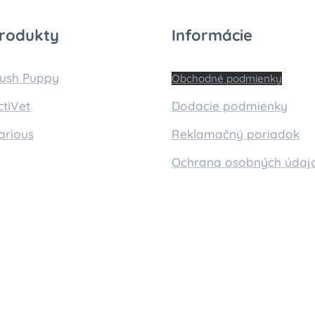
rodukty
Informácie
lush Puppy
Obchodné podmienky
ctiVet
Dodacie podmienky
arious
Reklamačný poriadok
Ochrana osobných údaj