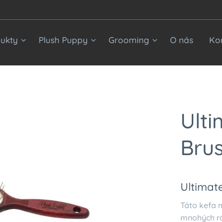
ukty
Plush Puppy
Grooming
O nás
Ko
Ulti
Bru
Ultimat
Táto kefa
mnohých r