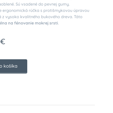
aoblené. Sú vsadené do pevnej gumy.
e ergonomická rúčka s protišmykovou úpravou
á z vysoko kvalitného bukového dreva. Táto
lna na fénovanie mokrej srsti
.
€
o košíka