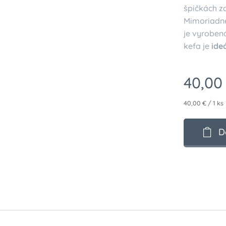
špičkách z
Mimoriadn
je vyroben
kefa je
ideá
40,00
40,00 € / 1 ks
D