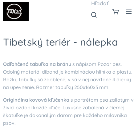
Hľadať
Tibetský teriér - nálepka
Odľahčená tabuľka na bránu
s nápisom Pozor pes.
Odolný materiál dibond je kombináciou hliníka a plastu.
Rožky tabuľky sú zaoblené, v sú v nej navŕtané 4 dierky
na upevnenie. Rozmer tabuľky 250x160x3 mm.
Originálna kovová kľúčenka
s portrétom psa zaliatym v
živici ozdobí každé kľúče. Luxusne zabalená v čiernej
škatuľke je dokonalým darom pre každého milovníka
psov.