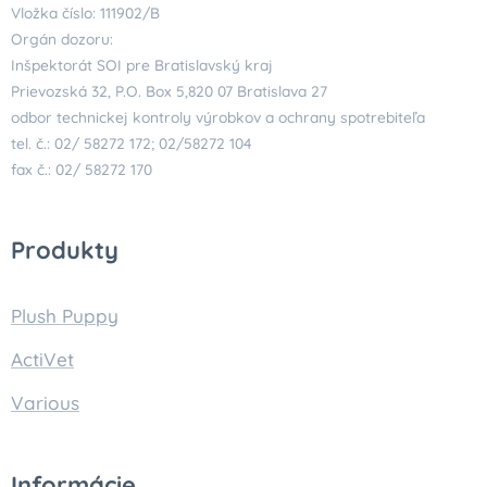
Vložka číslo: 111902/B
Orgán dozoru:
Inšpektorát SOI pre Bratislavský kraj
Prievozská 32, P.O. Box 5,820 07 Bratislava 27
odbor technickej kontroly výrobkov a ochrany spotrebiteľa
tel. č.: 02/ 58272 172; 02/58272 104
fax č.: 02/ 58272 170
Produkty
Plush Puppy
ActiVet
Various
Informácie