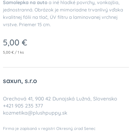
Samolepka na auto
a iné hladké povrchy, vonkajšia,
jednostranná. Obrázok je mimoriadne trvanlivý vďaka
kvalitnej fólii na tlač, ÚV filtru a laminovanej vrchnej
vrstve. Priemer 15 cm.
5,00
€
5,00 € / 1 ks
saxun, s.r.o
Orechová 41, 900 42 Dunajská Lužná, Slovensko
+421 905 235 377
kozmetika@plushpuppy.sk
Firma je zapísaná v registri Okresný úrad Senec