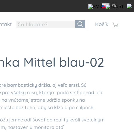
SK
ntakt
Košík
ka Mittel blau-02
oré
bombasticky držia
, aj
veľa srsti
. Sú
 pre všetky rasy, ktorým padá srsť ponad oči.
 na vnútornej strane udržia sponku na
ieste bez toho, aby sa kĺzala po chlpoch.
ôžu jemne odlišovať od reality kvôli svetelným
, nastaveniu monitora atď.