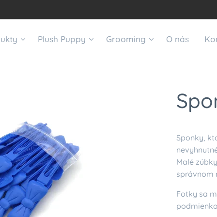
ukty
Plush Puppy
Grooming
O nás
Ko
Spon
Sponky, kt
nevyhnutné
Malé zúbky
správnom m
Fotky sa m
podmienkam