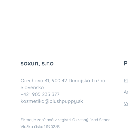
saxun, s.r.o
P
Orechová 41, 900 42 Dunajská Lužná,
P
Slovensko
A
+421 905 235 377
kozmetika@plushpuppy.sk
V
Firma je zapísaná v registri Okresný úrad Senec
Vložka číslo: 111902/B