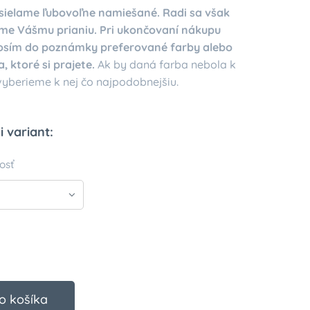
ielame ľubovoľne namiešané. Radi sa však
me Vášmu prianiu. Pri ukončovaní nákupu
osím do poznámky preferované farby alebo
a, ktoré si prajete.
Ak by daná farba nebola k
 vyberieme k nej čo najpodobnejšiu.
i variant:
osť
o košíka