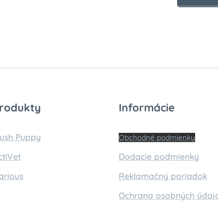
rodukty
Informácie
lush Puppy
Obchodné podmienky
ctiVet
Dodacie podmienky
arious
Reklamačný poriadok
Ochrana osobných údaj