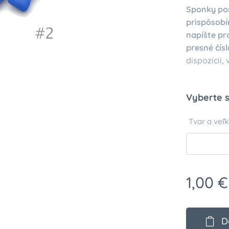
Sponky pos
prispôsobí
napíšte pr
presné čísl
dispozícii,
Vyberte s
Tvar a veľk
1,00
€
D