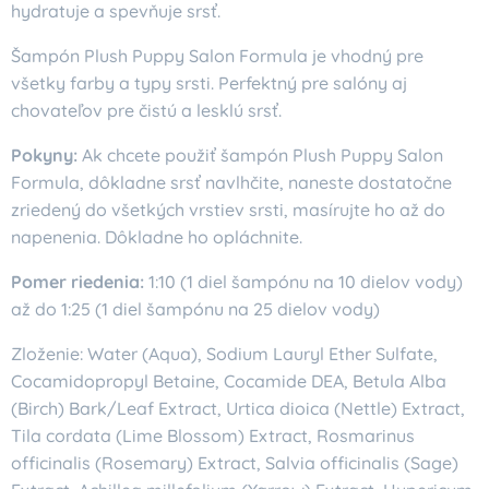
hydratuje a spevňuje srsť.
Šampón Plush Puppy Salon Formula je vhodný pre
všetky farby a typy srsti. Perfektný pre salóny aj
chovateľov pre čistú a lesklú srsť.
Pokyny:
Ak chcete použiť šampón Plush Puppy Salon
Formula, dôkladne srsť navlhčite, naneste dostatočne
zriedený do všetkých vrstiev srsti, masírujte ho až do
napenenia. Dôkladne ho opláchnite.
Pomer riedenia:
1:10 (1 diel šampónu na 10 dielov vody)
až do 1:25 (1 diel šampónu na 25 dielov vody)
Zloženie: Water (Aqua), Sodium Lauryl Ether Sulfate,
Cocamidopropyl Betaine, Cocamide DEA, Betula Alba
(Birch) Bark/Leaf Extract, Urtica dioica (Nettle) Extract,
Tila cordata (Lime Blossom) Extract, Rosmarinus
officinalis (Rosemary) Extract, Salvia officinalis (Sage)