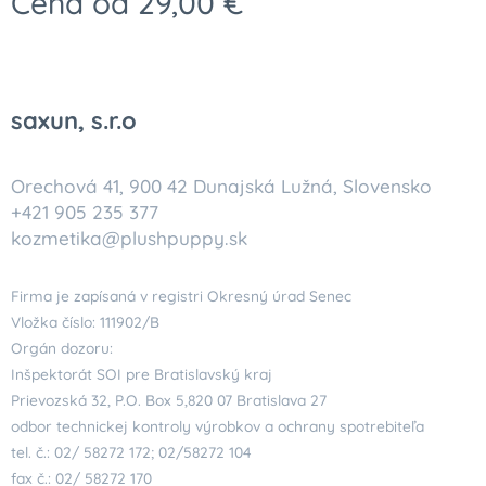
Cena od
29,00
€
saxun, s.r.o
Orechová 41, 900 42 Dunajská Lužná, Slovensko
+421 905 235 377
kozmetika@plushpuppy.sk
Firma je zapísaná v registri Okresný úrad Senec
Vložka číslo: 111902/B
Orgán dozoru:
Inšpektorát SOI pre Bratislavský kraj
Prievozská 32, P.O. Box 5,820 07 Bratislava 27
odbor technickej kontroly výrobkov a ochrany spotrebiteľa
tel. č.: 02/ 58272 172; 02/58272 104
fax č.: 02/ 58272 170