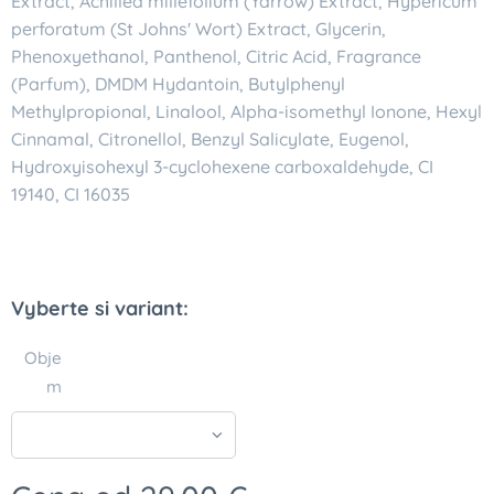
Extract, Achillea millefolium (Yarrow) Extract, Hypericum
perforatum (St Johns' Wort) Extract, Glycerin,
Phenoxyethanol, Panthenol, Citric Acid, Fragrance
(Parfum), DMDM Hydantoin, Butylphenyl
Methylpropional, Linalool, Alpha-isomethyl Ionone, Hexyl
Cinnamal, Citronellol, Benzyl Salicylate, Eugenol,
Hydroxyisohexyl 3-cyclohexene carboxaldehyde, CI
19140, CI 16035
Vyberte si variant:
Obje
m