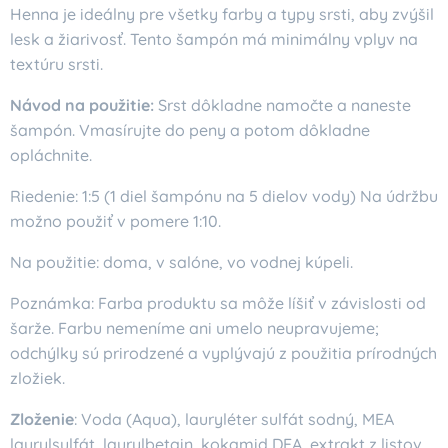
Henna je ideálny pre všetky farby a typy srsti, aby zvýšil
lesk a žiarivosť. Tento šampón má minimálny vplyv na
textúru srsti.
Návod na použitie:
Srst dôkladne namočte a naneste
šampón. Vmasírujte do peny a potom dôkladne
opláchnite.
Riedenie: 1:5 (1 diel šampónu na 5 dielov vody) Na údržbu
možno použiť v pomere 1:10.
Na použitie: doma, v salóne, vo vodnej kúpeli.
Poznámka: Farba produktu sa môže líšiť v závislosti od
šarže. Farbu nemeníme ani umelo neupravujeme;
odchýlky sú prirodzené a vyplývajú z použitia prírodných
zložiek.
Zloženie
: Voda (Aqua), lauryléter sulfát sodný, MEA
laurylsulfát, laurylbetain, kokamid DEA, extrakt z listov