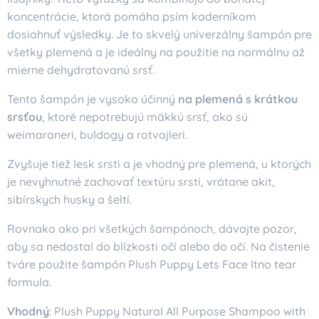
koncentrácie, ktorá pomáha psím kaderníkom
dosiahnuť výsledky. Je to skvelý univerzálny šampón pre
všetky plemená a je ideálny na použitie na normálnu až
mierne dehydratovanú srsť.
Tento šampón je vysoko účinný
na plemená s krátkou
srsťou
, ktoré nepotrebujú mäkkú srsť, ako sú
weimaraneri, buldogy a rotvajleri.
Zvyšuje tiež lesk srsti a je vhodný pre plemená, u ktorých
je nevyhnutné zachovať textúru srsti, vrátane akit,
sibírskych husky a šeltí.
Rovnako ako pri všetkých šampónoch, dávajte pozor,
aby sa nedostal do blízkosti očí alebo do očí. Na čistenie
tváre použite šampón Plush Puppy Lets Face Itno tear
formula.
Vhodný
: Plush Puppy Natural All Purpose Shampoo with