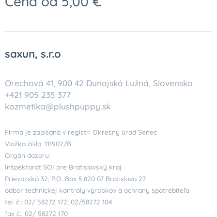
Cena od
5,00
€
saxun, s.r.o
Orechová 41, 900 42 Dunajská Lužná, Slovensko
+421 905 235 377
kozmetika@plushpuppy.sk
Firma je zapísaná v registri Okresný úrad Senec
Vložka číslo: 111902/B
Orgán dozoru:
Inšpektorát SOI pre Bratislavský kraj
Prievozská 32, P.O. Box 5,820 07 Bratislava 27
odbor technickej kontroly výrobkov a ochrany spotrebiteľa
tel. č.: 02/ 58272 172; 02/58272 104
fax č.: 02/ 58272 170