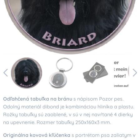
Odľahčená tabuľka na bránu
s nápisom Pozor pes.
Odolný materiál dibond je kombináciou hliníka a plastu.
Rožky tabuľky sú zaoblené, v sú v nej navŕtané 4 dierky
na upevnenie. Rozmer tabuľky 250x160x3 mm.
Originálna kovová kľúčenka
s portrétom psa zaliatym v