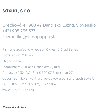
saxun, s.r.o
Orechová 41, 900 42 Dunajská Lužná, Slovensko
+421 905 235 377
kozmetika@plushpuppy.sk
Firma je zapísaná v registri Okresný úrad Senec
Vložka číslo: 111902/B
Orgán dozoru:
Inšpektorát SOI pre Bratislavský kraj
Prievozská 32, P.O. Box 5,820 07 Bratislava 27
odbor technickej kontroly výrobkov a ochrany spotrebiteľa
tel. č.: 02/ 58272 172; 02/58272 104
fax č.: 02/ 58272 170
Produkty