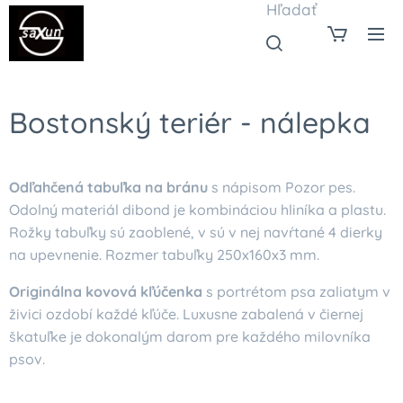
Hľadať
Bostonský teriér - nálepka
Odľahčená tabuľka na bránu
s nápisom Pozor pes.
Odolný materiál dibond je kombináciou hliníka a plastu.
Rožky tabuľky sú zaoblené, v sú v nej navŕtané 4 dierky
na upevnenie. Rozmer tabuľky 250x160x3 mm.
Originálna kovová kľúčenka
s portrétom psa zaliatym v
živici ozdobí každé kľúče. Luxusne zabalená v čiernej
škatuľke je dokonalým darom pre každého milovníka
psov.