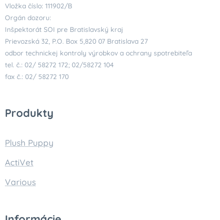
Vložka číslo: 111902/B
Orgán dozoru:
Inšpektorát SOI pre Bratislavský kraj
Prievozská 32, P.O. Box 5,820 07 Bratislava 27
odbor technickej kontroly výrobkov a ochrany spotrebiteľa
tel. č.: 02/ 58272 172; 02/58272 104
fax č.: 02/ 58272 170
Produkty
Plush Puppy
ActiVet
Various
Informácie