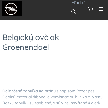
Hľadať
Belgický ovčiak
Groenendael
Odľahčená tabuľka na bránu
s nápisom Pozor pes.
Odolný materiál dibond je kombináciou hliníka a plastu.
Rožky tabuľky sú zaoblené, v sú v nej navŕtané 4 dierky