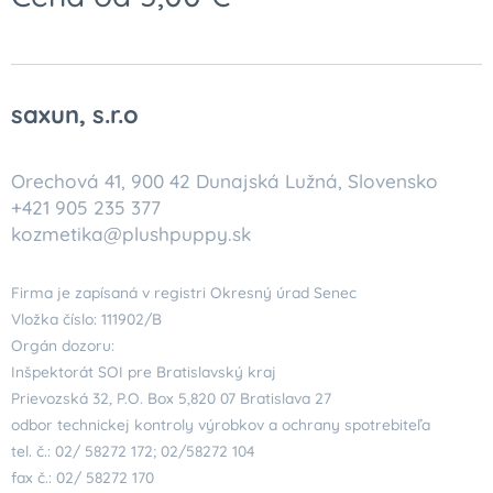
saxun, s.r.o
Orechová 41, 900 42 Dunajská Lužná, Slovensko
+421 905 235 377
kozmetika@plushpuppy.sk
Firma je zapísaná v registri Okresný úrad Senec
Vložka číslo: 111902/B
Orgán dozoru:
Inšpektorát SOI pre Bratislavský kraj
Prievozská 32, P.O. Box 5,820 07 Bratislava 27
odbor technickej kontroly výrobkov a ochrany spotrebiteľa
tel. č.: 02/ 58272 172; 02/58272 104
fax č.: 02/ 58272 170