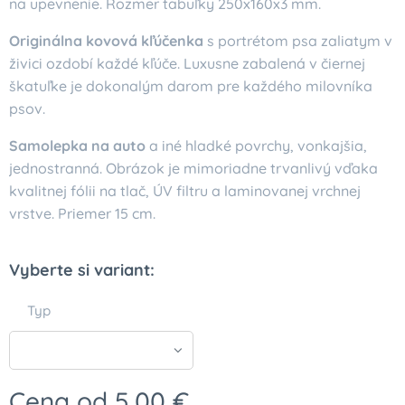
na upevnenie. Rozmer tabuľky 250x160x3 mm.
Originálna kovová kľúčenka
s portrétom psa zaliatym v
živici ozdobí každé kľúče. Luxusne zabalená v čiernej
škatuľke je dokonalým darom pre každého milovníka
psov.
Samolepka na auto
a iné hladké povrchy, vonkajšia,
jednostranná. Obrázok je mimoriadne trvanlivý vďaka
kvalitnej fólii na tlač, ÚV filtru a laminovanej vrchnej
vrstve. Priemer 15 cm.
Vyberte si variant:
Typ
Cena od
5,00
€