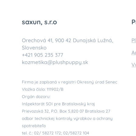
saxun, s.r.o
P
Orechová 41, 900 42 Dunajská Lužná,
P
Slovensko
A
+421 905 235 377
kozmetika@plushpuppy.sk
V
Firma je zapísaná v registri Okresný úrad Senec
Vložka číslo: 111902/B
Orgán dozoru:
Inšpektorát SOI pre Bratislavský kraj
Prievozská 32, P.O. Box 5,820 07 Bratislava 27
odbor technickej kontroly výrobkov a ochrany
spotrebiteľa
tel. č.: 02/ 58272 172; 02/58272 104