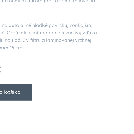
e dokonalým darom pre každého milovníka
na auto a iné hladké povrchy, vonkajšia,
ná. Obrázok je mimoriadne trvanlivý vďaka
lii na tlač, ÚV filtru a laminovanej vrchnej
emer 15 cm.
€
o košíka