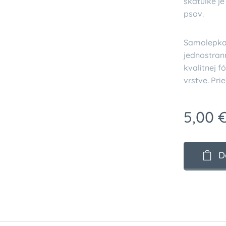
škatuľke j
psov.
Samolepka 
jednostran
kvalitnej fó
vrstve. Pri
5,00
D