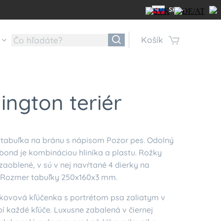
SK
Košík
ington teriér
tabuľka na bránu s nápisom Pozor pes. Odolný
bond je kombináciou hliníka a plastu. Rožky
zaoblené, v sú v nej navŕtané 4 dierky na
 Rozmer tabuľky 250x160x3 mm.
 kovová kľúčenka s portrétom psa zaliatym v
bí každé kľúče. Luxusne zabalená v čiernej