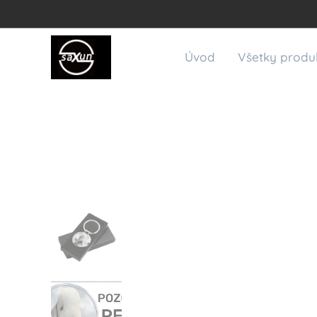
Úvod
Všetky produ