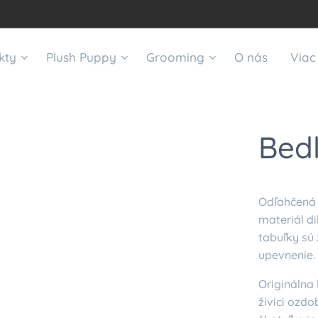
kty
Plush Puppy
Grooming
O nás
Viac
Bedl
Odľahčená 
materiál di
tabuľky sú 
upevnenie.
Originálna
živici ozdo