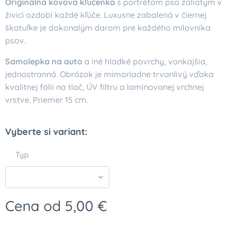
Originálna kovová kľúčenka
s portrétom psa zaliatym v
živici ozdobí každé kľúče. Luxusne zabalená v čiernej
škatuľke je dokonalým darom pre každého milovníka
psov.
Samolepka na auto
a iné hladké povrchy, vonkajšia,
jednostranná. Obrázok je mimoriadne trvanlivý vďaka
kvalitnej fólii na tlač, ÚV filtru a laminovanej vrchnej
vrstve. Priemer 15 cm.
Vyberte si variant:
Typ
Cena od
5,00
€