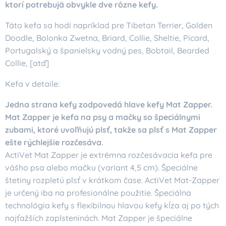
ktorí potrebujä obvykle dve rôzne kefy.
Táto kefa sa hodí napríklad pre Tibetan Terrier, Golden
Doodle, Bolonka Zwetna, Briard, Collie, Sheltie, Picard,
Portugalský a španielsky vodný pes, Bobtail, Bearded
Collie, [atď]
Kefa v detaile:
Jedna strana kefy zodpovedá hlave kefy Mat Zapper.
Mat Zapper je kefa na psy a mačky so špeciálnymi
zubami, ktoré uvoľňujú plsť, takže sa plsť s Mat Zapper
ešte rýchlejšie rozčesáva.
ActiVet Mat Zapper je extrémna rozčesávacia kefa pre
vášho psa alebo mačku (variant 4,5 cm). Špeciálne
štetiny rozpletú plsť v krátkom čase. ActiVet Mat-Zapper
je určený iba na profesionálne použitie. Špeciálna
technológia kefy s flexibilnou hlavou kefy kĺza aj po tých
najťažších zaplsteninách. Mat Zapper je špeciálne