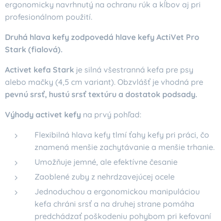
ergonomicky navrhnutý na ochranu rúk a kĺbov aj pri
profesionálnom použití.
Druhá hlava kefy zodpovedá hlave kefy ActiVet Pro
Stark (fialová).
Activet kefa
Stark
je silná všestranná kefa pre psy
alebo mačky (4,5 cm variant). Obzvlášť je vhodná pre
pevnú srsť, hustú srsť textúru a dostatok podsady.
Výhody
activet kefy
na prvý pohľad:
Flexibilná hlava kefy tlmí ťahy kefy pri práci, čo
znamená menšie zachytávanie a menšie trhanie.
Umožňuje jemné, ale efektívne česanie
Zaoblené zuby z nehrdzavejúcej ocele
Jednoduchou a ergonomickou manipuláciou
kefa chráni srsť a na druhej strane pomáha
predchádzať poškodeniu pohybom pri kefovaní