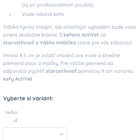
(aj pri profesionálnom použití).
Vode odolná kefa
Vďaka týmto malým, ale dôležitým výhodám bude vaše
zviera skutočne krásne. S
kefami ActiVet
sa
starostlivosť o Vášho miláčika
stane pre vás zábavou!
Verzia 4,5 cm je zvlášť vhodná pre malé a stredné
plemená psov a mačky. Pre väčšie plemená sa
odporúča urýchliť
starostlivosť
pomocou 9 cm variantu
kefy ActiVet
.
Vyberte si variant:
Veľko
sť