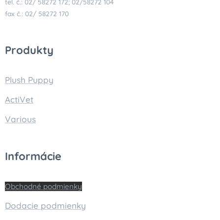
tel. č.: 02/ 58272 172; 02/58272 104
fax č.: 02/ 58272 170
Produkty
Plush Puppy
ActiVet
Various
Informácie
Obchodné podmienky
Dodacie podmienky