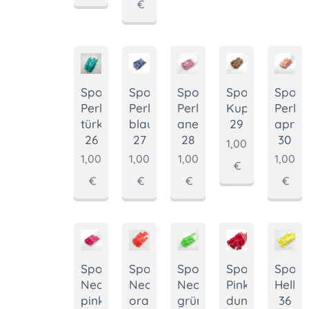
€
Sponka
Sponka
Sponka
Spon
Sponka
Perl
Perl
Perl
Perl
Kupfer-
türkis-
blau-
anemone-
aprico
29
26
27
28
30
1,00
1,00
1,00
1,00
1,00
€
€
€
€
€
Sponka
Sponka
Sponka
Sponka
Spon
Neon
Neon
Neon
Pink
Hellge
pink-
orange-
grün-
dunkel-
36