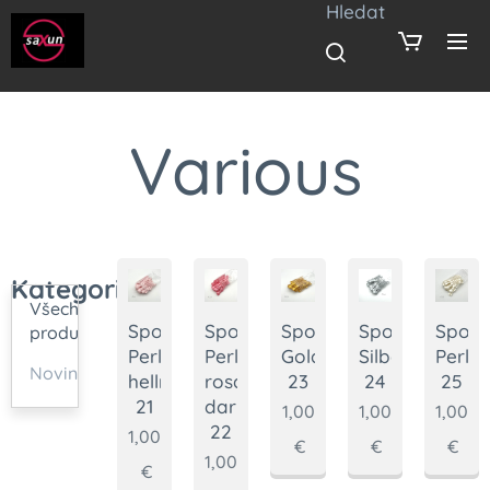
Hledat
Various
Kategorie
Všechny
Sponka
Sponka
Sponka
Sponka
Spon
produkty
Perl
Perl
Gold-
Silber-
Perlm
Novinky
hellrosa-
rosa
23
24
25
21
dark-
1,00
1,00
1,00
22
1,00
€
€
€
1,00
€