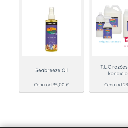
T.L.C rozče
Seabreeze Oil
kondicio
Cena od
35,00
€
Cena od
23