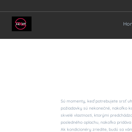
Ho
Sú momenty, keď potrebujete srsť uhla
požiadavky sú nekonečné, nakoľko každ
skvelé vlastnosti, ktorými predchádza 
posledného oplachu, nakoľko pridáva l
Ak kondicionéry zriedite, budú sa vám