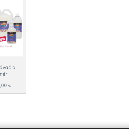
sávač a
nér
,00
€