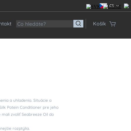
CS
ntakt
Košík
enia a uhladenia. Situácie a
ilk Potein Conditioner pre jeho
 mali zvoliť Seabreeze Oil do
nejšie rozptýlia.