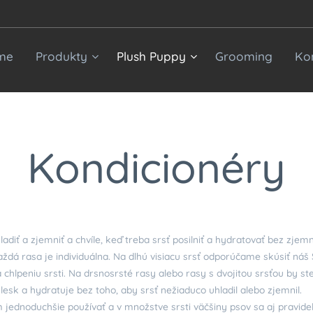
me
Produkty
Plush Puppy
Grooming
Ko
Kondicionéry
diť a zjemniť a chvíle, keď treba srsť posilniť a hydratovať bez zjemn
á rasa je individuálna. Na dlhú visiacu srsť odporúčame skúsiť náš S
chlpeniu srsti. Na drsnosrsté rasy alebo rasy s dvojitou srsťou by ste
esk a hydratuje bez toho, aby srsť nežiaduco uhladil alebo zjemnil.
 jednoduchšie používať a v množstve srsti väčšiny psov sa aj pravidel