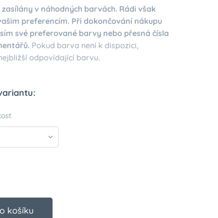
 zasílány v náhodných barvách. Rádi však
ašim preferencím. Při dokončování nákupu
sím své preferované barvy nebo přesná čísla
mentářů.
Pokud barva není k dispozici,
jbližší odpovídající barvu.
variantu:
kost
o košíku