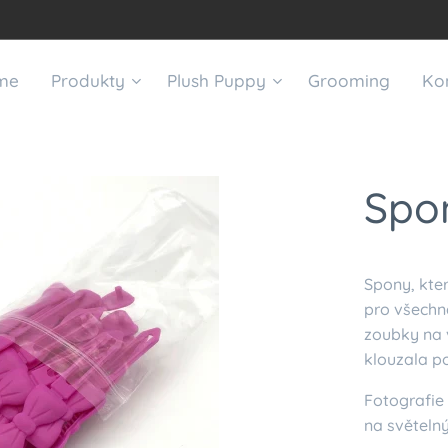
me
Produkty
Plush Puppy
Grooming
Ko
Spo
Spony, kter
pro všechn
zoubky na v
klouzala po
Fotografie 
na světeln