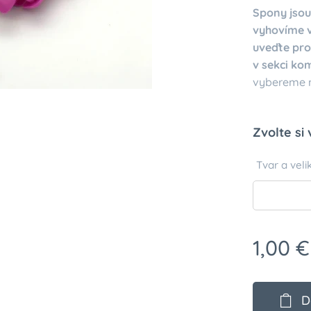
Spony jsou
vyhovíme v
uveďte pro
v sekci ko
vybereme ne
Zvolte si 
Tvar a veli
1,00
€
D