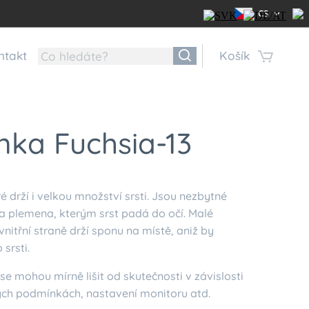
CS
ntakt
Košík
nka Fuchsia-13
é drží i velkou množství srsti. Jsou nezbytné
a plemena, kterým srst padá do očí. Malé
nitřní straně drží sponu na místě, aniž by
 srsti.
se mohou mírně lišit od skutečnosti v závislosti
ých podmínkách, nastavení monitoru atd.