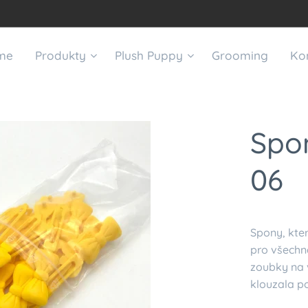
me
Produkty
Plush Puppy
Grooming
Ko
Spo
06
Spony, kter
pro všechn
zoubky na v
klouzala po