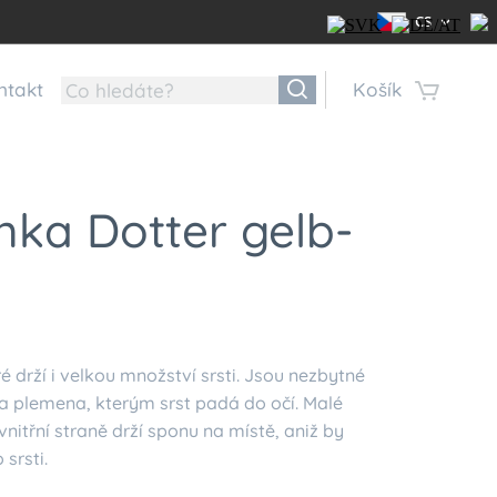
CS
ntakt
Košík
nka Dotter gelb-
é drží i velkou množství srsti. Jsou nezbytné
a plemena, kterým srst padá do očí. Malé
nitřní straně drží sponu na místě, aniž by
 srsti.