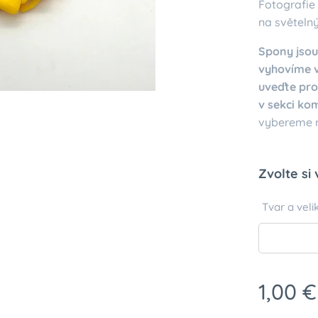
Fotografie 
na světeln
Spony jsou
vyhovíme v
uveďte pro
v sekci ko
vybereme ne
Zvolte si 
Tvar a veli
1,00
€