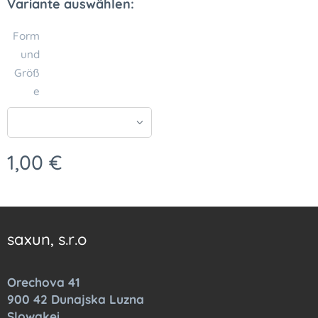
Variante auswählen:
Form
und
Größ
e
1,00
€
saxun, s.r.o
Orechova 41
900 42 Dunajska Luzna
Slowakei