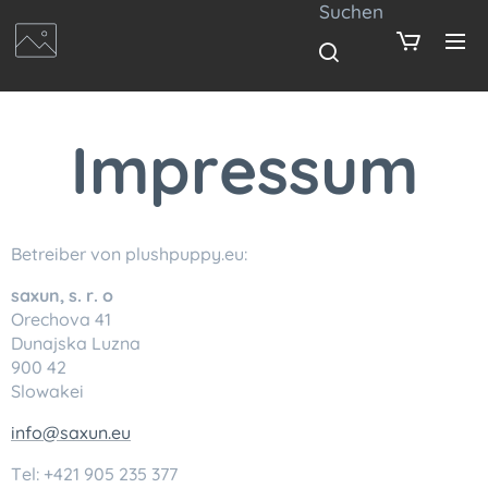
Suchen
Impressum
Betreiber von plushpuppy.eu:
saxun, s. r. o
Orechova 41
Dunajska Luzna
900 42
Slowakei
info@saxun.eu
Tel: +421 905 235 377