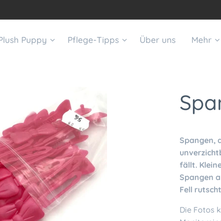
Plush Puppy
Pflege-Tipps
Über uns
Mehr
Span
Spangen, di
unverzichtb
fällt. Klei
Spangen an
Fell rutscht
Die Fotos k