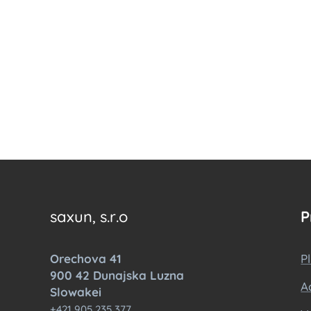
saxun, s.r.o
P
Orechova 41
P
900 42 Dunajska Luzna
A
Slowakei
+421 905 235 377