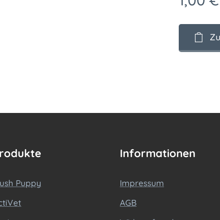
1,00
€
Zu
rodukte
Informationen
lush Puppy
Impressum
ctiVet
AGB