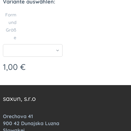
Variante auswählen:
Form
und
Größ
e
1,00
€
saxun, s.r.o
Orechova 41
900 42 Dunajska Luzna
Slowakei