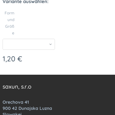
Variante auswählen:
Form
und
Größ
e
1,20
€
saxun, s.r.o
Orechova 41
900 42 Dunajska Luzna
Slowakei