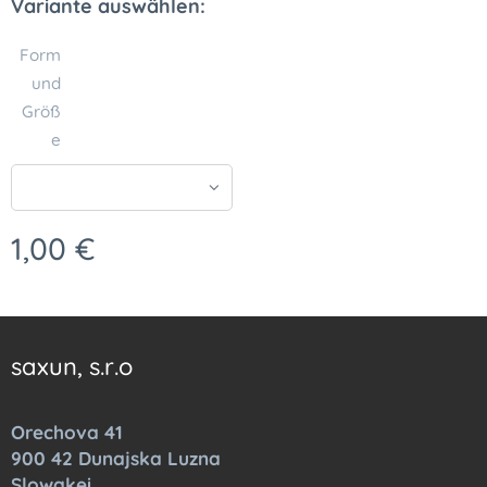
Variante auswählen:
Form
und
Größ
e
1,00
€
saxun, s.r.o
Orechova 41
900 42 Dunajska Luzna
Slowakei