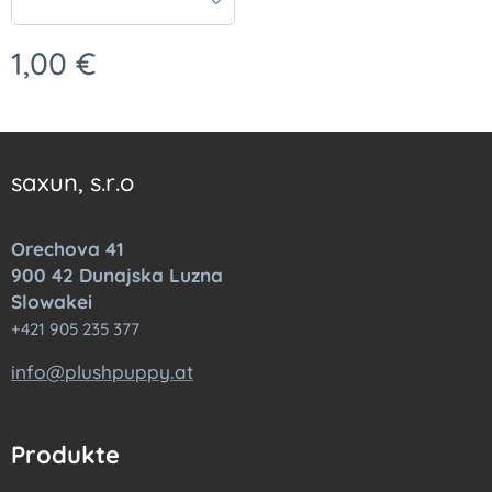
1,00
€
saxun, s.r.o
Orechova 41
900 42 Dunajska Luzna
Slowakei
+421 905 235 377
info@plushpuppy.at
Produkte