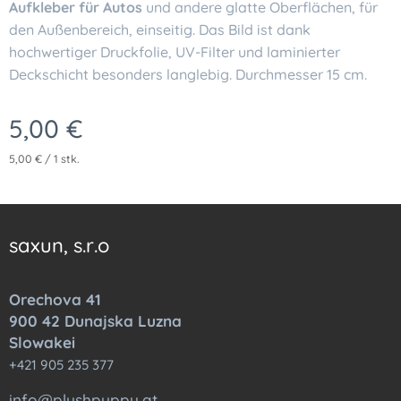
Aufkleber für Autos
und andere glatte Oberflächen, für
den Außenbereich, einseitig. Das Bild ist dank
hochwertiger Druckfolie, UV-Filter und laminierter
Deckschicht besonders langlebig. Durchmesser 15 cm.
5,00
€
5,00 € / 1 stk.
saxun, s.r.o
Orechova 41
900 42 Dunajska Luzna
Slowakei
+421 905 235 377
info@plushpuppy.at