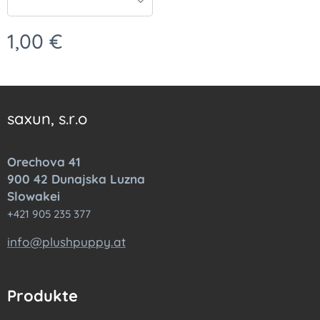
1,00
€
saxun, s.r.o
Orechova 41
900 42 Dunajska Luzna
Slowakei
+421 905 235 377
info@plushpuppy.at
Produkte