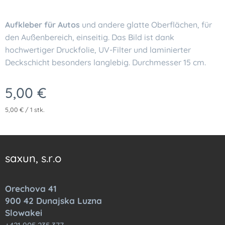
Aufkleber für Autos
und andere glatte Oberflächen, für
den Außenbereich, einseitig. Das Bild ist dank
hochwertiger Druckfolie, UV-Filter und laminierter
Deckschicht besonders langlebig. Durchmesser 15 cm.
5,00
€
5,00 € / 1 stk.
saxun, s.r.o
Orechova 41
900 42 Dunajska Luzna
Slowakei