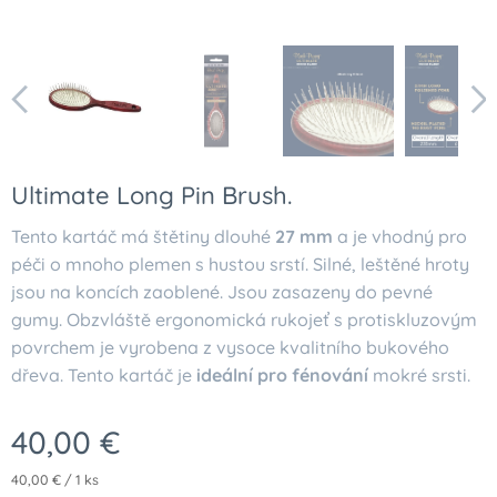
Ultimate Long Pin Brush.
Tento kartáč má štětiny dlouhé
27 mm
a je vhodný pro
péči o mnoho plemen s hustou srstí. Silné, leštěné hroty
jsou na koncích zaoblené. Jsou zasazeny do pevné
gumy. Obzvláště ergonomická rukojeť s protiskluzovým
povrchem je vyrobena z vysoce kvalitního bukového
dřeva. Tento kartáč je
ideální pro fénování
mokré srsti.
40,00
€
40,00 € / 1 ks