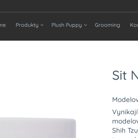
me
Produkty
Plush Puppy
Grooming
Ko
Sit 
Modelov
Vynikají
modelov
Shih Tzu