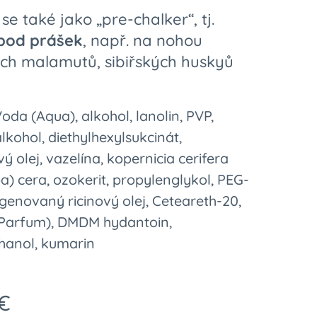
se také jako „pre-chalker“, tj.
pod prášek
, např. na nohou
ých malamutů, sibiřských huskyů
Voda (Aqua), alkohol, lanolin, PVP,
lkohol, diethylhexylsukcinát,
ý olej, vazelína, kopernicia cerifera
) cera, ozokerit, propylenglykol, PEG-
genovaný ricinový olej, Ceteareth-20,
Parfum), DMDM hydantoin,
hanol, kumarin
€