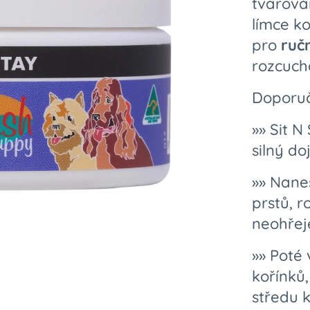
tvarová
límce ko
pro
ruč
rozcuch
Doporuč
»» Sit 
silný do
»» Nane
prstů, 
neohřej
»» Poté 
kořínků,
středu 