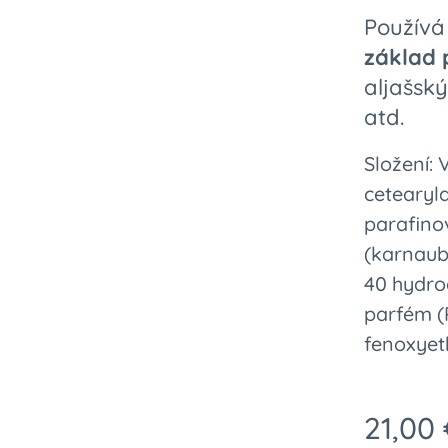
Používá 
základ 
aljašsk
atd.
Složení: 
cetearyla
parafinov
(karnauba
40 hydro
parfém (
fenoxyet
21,00