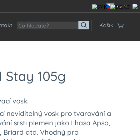
CS
ntakt
Košík
N Stay 105g
ací vosk.
cí neviditelný vosk pro tvarování a
ání srsti plemen jako Lhasa Apso,
, Briard atd. Vhodný pro