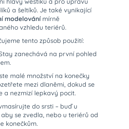
ní hlavy westíků a pro úpravu
líků a šeltíků. Je také vynikající
ní modelování
mírně
aného vzhledu teriérů.
ujeme tento způsob použití:
N Stay zanechává na první pohled
jem.
ste malé množství na konečky
rozetřete mezi dlaněmi, dokud se
e a nezmizí lepkavý pocit.
vmasírujte do srsti – buď u
 aby se zvedla, nebo u teriérů od
ke konečkům.