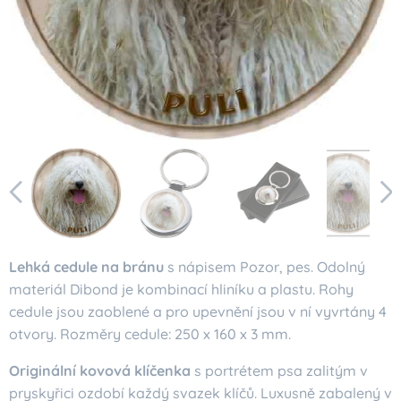
Lehká cedule na bránu
s nápisem Pozor, pes. Odolný
materiál Dibond je kombinací hliníku a plastu. Rohy
cedule jsou zaoblené a pro upevnění jsou v ní vyvrtány 4
otvory. Rozměry cedule: 250 x 160 x 3 mm.
Originální kovová klíčenka
s portrétem psa zalitým v
pryskyřici ozdobí každý svazek klíčů. Luxusně zabalený v