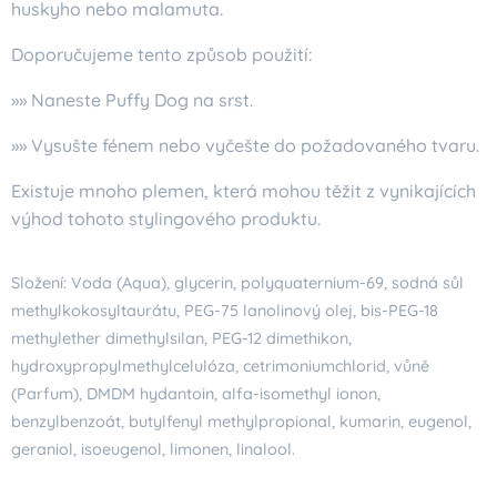
huskyho nebo malamuta.
Doporučujeme tento způsob použití:
»» Naneste Puffy Dog na srst.
»» Vysušte fénem nebo vyčešte do požadovaného tvaru.
Existuje mnoho plemen, která mohou těžit z vynikajících
výhod tohoto stylingového produktu.
Složení: Voda (Aqua), glycerin, polyquaternium-69, sodná sůl
methylkokosyltaurátu, PEG-75 lanolinový olej, bis-PEG-18
methylether dimethylsilan, PEG-12 dimethikon,
hydroxypropylmethylcelulóza, cetrimoniumchlorid, vůně
(Parfum), DMDM hydantoin, alfa-isomethyl ionon,
benzylbenzoát, butylfenyl methylpropional, kumarin, eugenol,
geraniol, isoeugenol, limonen, linalool.