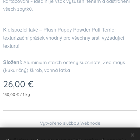
kartáčování – ideální je však vysušení fénem a odstranění
všech zbytků.
K dispozici také – Plush Puppy Powder Puff Terrier
texturizační prášek vhodný pro všechny srsti vyžadující
texturu!
Složení:
Aluminium starch octenylsuccinate, Zea mays
(kukuřičný) škrob, vonná látka
26,00
€
130,00 € / 1 kg
Vytvořeno službou
Webnode
Jazyky