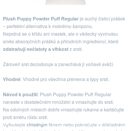
Plush Puppy Powder Puff Regular
je suchý čisticí prášek
– perfektní alternativa k mokrému šamponu.
Nejedná se o křídu ani mastek, ale o vědecky vyvinutou
směs absorpčních prášků a přírodních ingrediencí, které
odstraňují nečistoty a vlhkost
z srsti.
Zároveň srst dezodoruje a zanechává ji voňavě svěží.
Vhodné
: Vhodné pro všechna plemena a typy srsti.
Návod k použití
: Plush Puppy Powder Puff Regular
naneste v dostatečném množství a vmasírujte do srsti.
Na odolných místech dobře vmasírujte rukama a kartáčujte
proti směru růstu srsti.
Vyfoukejte
chladným
fénem nebo pokračujte v důkladném