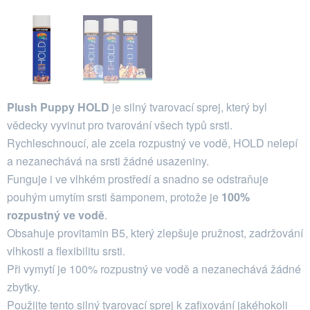
Plush Puppy HOLD
je silný tvarovací sprej, který byl
vědecky vyvinut pro tvarování všech typů srsti.
Rychleschnoucí, ale zcela rozpustný ve vodě, HOLD nelepí
a nezanechává na srsti žádné usazeniny.
Funguje i ve vlhkém prostředí a snadno se odstraňuje
pouhým umytím srsti šamponem, protože je
100%
rozpustný ve vodě
.
Obsahuje provitamin B5, který zlepšuje pružnost, zadržování
vlhkosti a flexibilitu srsti.
Při vymytí je 100% rozpustný ve vodě a nezanechává žádné
zbytky.
Použijte tento silný tvarovací sprej k zafixování jakéhokoli