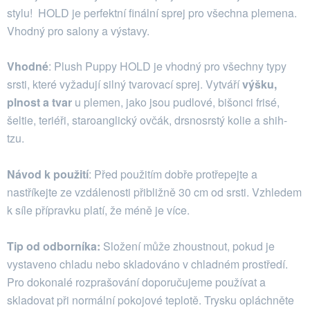
stylu! HOLD je perfektní finální sprej pro všechna plemena.
Vhodný pro salony a výstavy.
Vhodné
: Plush Puppy HOLD je vhodný pro všechny typy
srsti, které vyžadují silný tvarovací sprej. Vytváří
výšku,
plnost a tvar
u plemen, jako jsou pudlové, bišonci frisé,
šeltie, teriéři, staroanglický ovčák, drsnosrstý kolie a shih-
tzu.
Návod k použití
: Před použitím dobře protřepejte a
nastříkejte ze vzdálenosti přibližně 30 cm od srsti. Vzhledem
k síle přípravku platí, že méně je více.
Tip od odborníka:
Složení může zhoustnout, pokud je
vystaveno chladu nebo skladováno v chladném prostředí.
Pro dokonalé rozprašování doporučujeme používat a
skladovat při normální pokojové teplotě. Trysku opláchněte