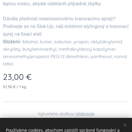
teplou vodou, abyste odstranili případné zbytky.
Dáváte přednost neaerosolovému tvarovacímu spreji?
Podívejte se na Stuk-Up, náš extrémní stylingový a tvarovací
sprej na fixaci srsti.
Složení:
Alkohol, butan, isobutan, propan, oktylakrylamid,
akryláty, butylaminoethyl, methakrylátový kopolymer,
aminomethylpropanol PEG-12 dimethikon, panthenol, vonná
látka
23,00
€
57,50 € / 1 kg
Vytvořeno službou
Webnode
Jazyky
Používáme cookies, abychom zajistili správné fungování a