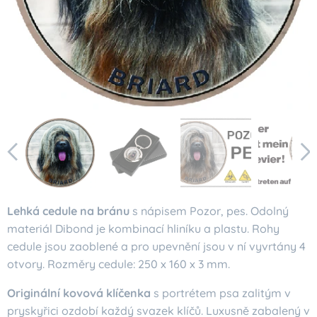
Lehká cedule na bránu
s nápisem Pozor, pes. Odolný
materiál Dibond je kombinací hliníku a plastu. Rohy
cedule jsou zaoblené a pro upevnění jsou v ní vyvrtány 4
otvory. Rozměry cedule: 250 x 160 x 3 mm.
Originální kovová klíčenka
s portrétem psa zalitým v
pryskyřici ozdobí každý svazek klíčů. Luxusně zabalený v