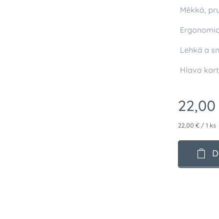
Měkká, pr
Ergonomic
Lehká a s
Hlava kart
22,00
22,00 € / 1 ks
D