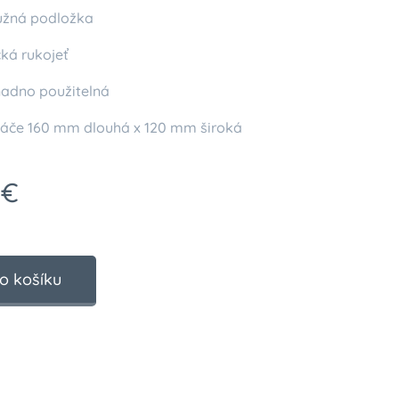
užná podložka
ká rukojeť
nadno použitelná
áče 160 mm dlouhá x 120 mm široká
€
o košíku