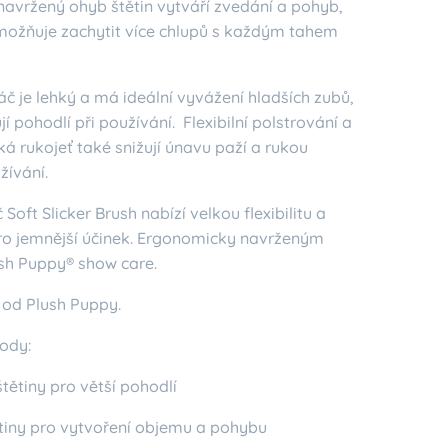
navržený ohyb štětin vytváří zvedání a pohyb,
ožňuje zachytit více chlupů s každým tahem
č je lehký a má ideální vyvážení hladších zubů,
jí pohodlí při používání. Flexibilní polstrování a
á rukojeť také snižují únavu paží a rukou
žívání.
Soft Slicker Brush nabízí velkou flexibilitu a
ro jemnější účinek. Ergonomicky navrženým
sh Puppy® show care.
 od Plush Puppy.
hody:
tětiny pro větší pohodlí
tiny pro vytvoření objemu a pohybu