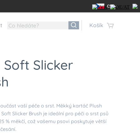
CS
t
Košík
 Soft Slicker
sh
oučást vaší péče o srst. Měkký kartáč Plush
Soft Slicker Brush je ideální pro péči o srst psů
 25 % měkčí, což vašemu psovi poskytuje větší
 česání.