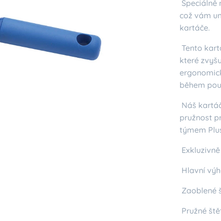
Speciálně 
což vám um
kartáče.
Tento kartá
které zvyšu
ergonomick
během pou
Náš kartáč 
pružnost p
týmem Plu
Exkluzivně
Hlavní vý
Zaoblené š
Pružné ště