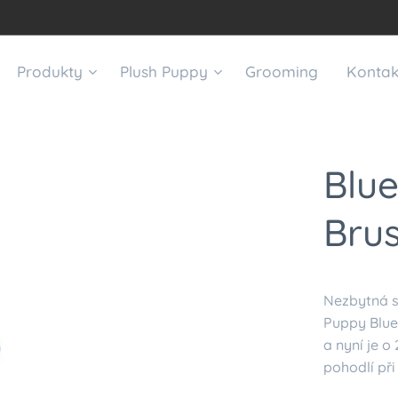
Produkty
Plush Puppy
Grooming
Kontak
Blue
Bru
Nezbytná s
Puppy Blue 
a nyní je o
pohodlí při