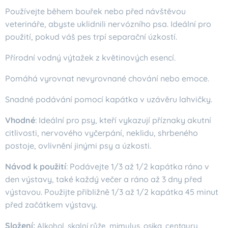
Používejte během bouřek nebo před návštěvou
veterináře, abyste uklidnili nervózního psa. Ideální pro
použití, pokud váš pes trpí separační úzkostí.
Přírodní vodný výtažek z květinových esencí.
Pomáhá vyrovnat nevyrovnané chování nebo emoce.
Snadné podávání pomocí kapátka v uzávěru lahvičky.
Vhodné
: Ideální pro psy, kteří vykazují příznaky akutní
citlivosti, nervového vyčerpání, neklidu, shrbeného
postoje, ovlivnění jinými psy a úzkosti.
Návod k použití
: Podávejte 1/3 až 1/2 kapátka ráno v
den výstavy, také každý večer a ráno až 3 dny před
výstavou. Použijte přibližně 1/3 až 1/2 kapátka 45 minut
před začátkem výstavy.
Složení:
Alkohol, skalní růže, mimulus, osika, centaury,