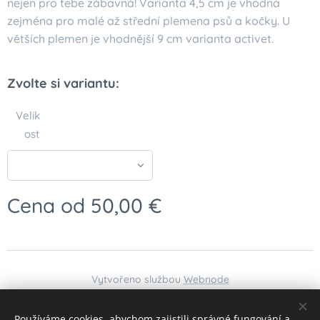
nejen pro tebe zábavná! Varianta 4,5 cm je vhodná
zejména pro malé až střední plemena psů a kočky. U
větších plemen je vhodnější 9 cm varianta activet.
Zvolte si variantu:
Velik
ost
Cena od
50,00
€
Vytvořeno službou
Webnode
Jazyky
Používáme cookies, abychom zajistili správné fungování a