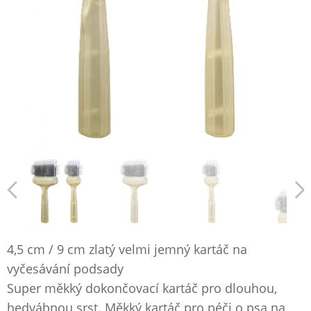
4,5 cm / 9 cm zlatý velmi jemný kartáč na
vyčesávání podsady
Super měkký dokončovací kartáč pro dlouhou,
hedvábnou srst. Měkký kartáč pro péči o psa na