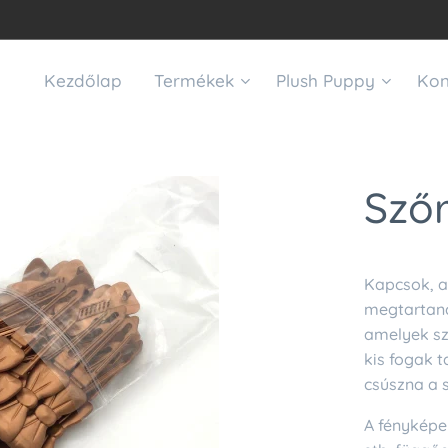
Kezdőlap
Termékek
Plush Puppy
Kon
Szőr
Kapcsok, a
megtartana
amelyek sző
kis fogak t
csúszna a 
A fényképek