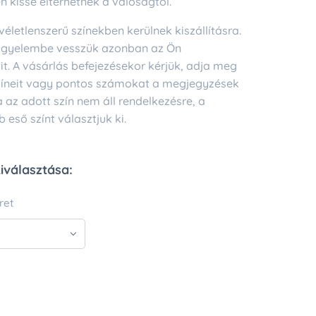
n kissé eltérhetnek a valóságtól.
életlenszerű színekben kerülnek kiszállításra.
igyelembe vesszük azonban az Ön
it. A vásárlás befejezésekor kérjük, adja meg
színeit vagy pontos számokat a megjegyzések
 az adott szín nem áll rendelkezésre, a
 eső színt választjuk ki.
kiválasztása:
ret