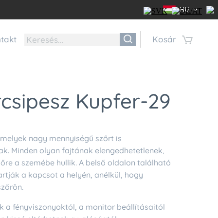
HU
takt
Kosár
csipesz Kupfer-29
melyek nagy mennyiségű szőrt is
k. Minden olyan fajtának elengedhetetlenek,
re a szemébe hullik. A belső oldalon található
artják a kapcsot a helyén, anélkül, hogy
szőrön.
 a fényviszonyoktól, a monitor beállításaitól