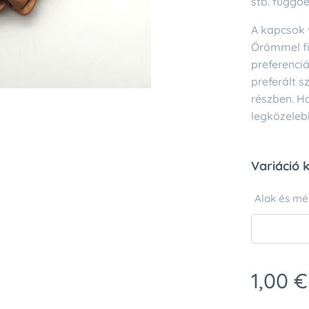
stb. függőe
A kapcsok v
Örömmel f
preferenciá
preferált 
részben. Ha
legközelebb
Variáció 
Alak és mé
1,00
€