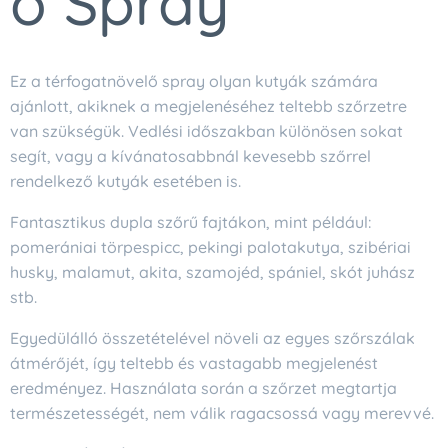
ő Spray
Ez a térfogatnövelő spray olyan kutyák számára
ajánlott, akiknek a megjelenéséhez teltebb szőrzetre
van szükségük. Vedlési időszakban különösen sokat
segít, vagy a kívánatosabbnál kevesebb szőrrel
rendelkező kutyák esetében is.
Fantasztikus dupla szőrű fajtákon, mint például:
pomerániai törpespicc, pekingi palotakutya, szibériai
husky, malamut, akita, szamojéd, spániel, skót juhász
stb.
Egyedülálló összetételével növeli az egyes szőrszálak
átmérőjét, így teltebb és vastagabb megjelenést
eredményez. Használata során a szőrzet megtartja
természetességét, nem válik ragacsossá vagy merevvé.