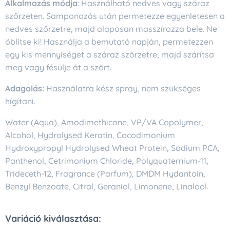
Alkalmazás módja
: Használható nedves vagy száraz
szőrzeten. Samponozás után permetezze egyenletesen a
nedves szőrzetre, majd alaposan masszírozza bele. Ne
öblítse ki! Használja a bemutató napján, permetezzen
egy kis mennyiséget a száraz szőrzetre, majd szárítsa
meg vagy fésülje át a szőrt.
Adagolás:
Használatra kész spray, nem szükséges
hígítani.
Water (Aqua), Amodimethicone, VP/VA Copolymer,
Alcohol, Hydrolysed Keratin, Cocodimonium
Hydroxypropyl Hydrolysed Wheat Protein, Sodium PCA,
Panthenol, Cetrimonium Chloride, Polyquaternium-11,
Trideceth-12, Fragrance (Parfum), DMDM Hydantoin,
Benzyl Benzoate, Citral, Geraniol, Limonene, Linalool.
Variáció kiválasztása: