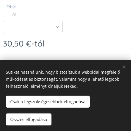
Obje
m
30,50
€
-tól
Sütiket használunk, hogy biztosítsuk a weboldal megfelelő
Vytvořeno službou
Webnode
működését és biztonságát, valamint hogy a lehető legjobb
felhasználói élményt kínáljuk Neked.
Nyelvek
Čeština
Slovenčina
Deutsch
Magyar
Csak a legszükségesebbek elfogadása
Kosárba
Összes elfogadása