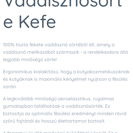
e Kefe
100% tiszta fekete vaddisznó sörtéből áll, amely a
vaddisznó mellkasából származik - a rendelkezésre álló
legjobb minőségű sörte!
Ergonomikus kialakítású, hogy a kutyakozmetikusoknak
és kutyáknak is maximális kényelmet nyújtson a fésülés
során.
A legkiválóbb minőségű aeroelasztikus, rugalmas
gumialapban találhatóak a vaddisznósörték. Ez
biztosítja az optimális fésülési eredményt minden rövid
szőrű fajtánál és hosszú élettartamot biztosít.
A fogantyú kiváló minőségű bükkfából készült. Ez a