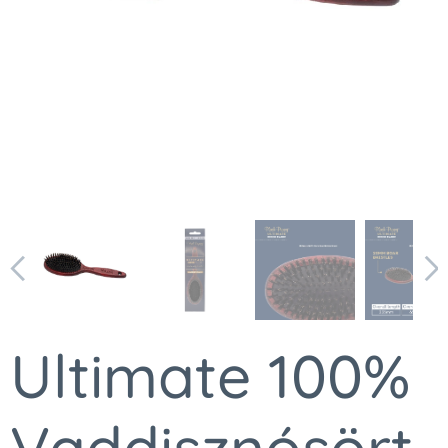
Ultimate 100%
Vaddisznósört