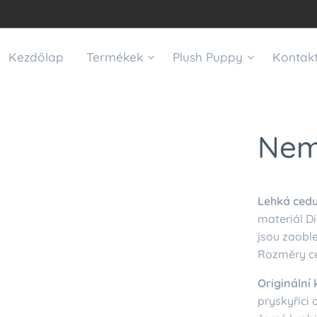
Kezdőlap
Termékek
Plush Puppy
Kontak
Nem
Lehká cedu
materiál Di
jsou zaoble
Rozměry ce
Originální
pryskyřici