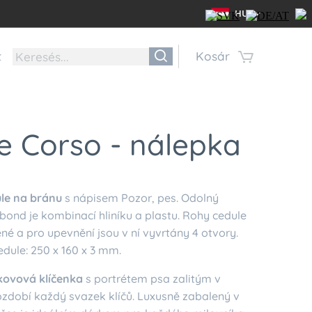
HU
t
Kosár
e Corso - nálepka
le na bránu
s nápisem Pozor, pes. Odolný
bond je kombinací hliníku a plastu. Rohy cedule
né a pro upevnění jsou v ní vyvrtány 4 otvory.
dule: 250 x 160 x 3 mm.
 kovová klíčenka
s portrétem psa zalitým v
 ozdobí každý svazek klíčů. Luxusně zabalený v