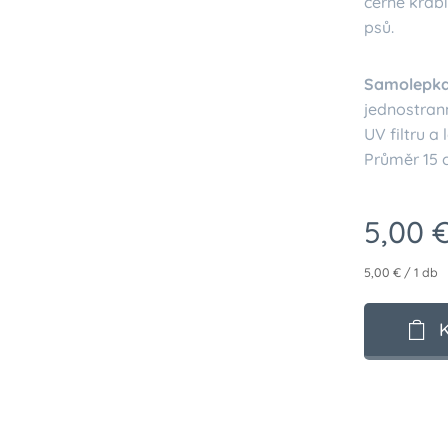
černé krab
psů.
Samolepka
jednostrann
UV filtru a
Průměr 15 
5,00
5,00 € / 1 db