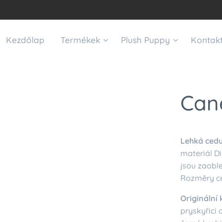
Kezdőlap
Termékek
Plush Puppy
Kontak
Can
Lehká cedu
materiál Di
jsou zaoble
Rozměry ce
Originální
pryskyřici