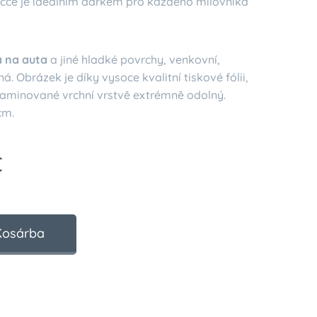
ičce je ideálním dárkem pro každého milovníka
 na auta
a jiné hladké povrchy, venkovní,
á. Obrázek je díky vysoce kvalitní tiskové fólii,
 laminované vrchní vrstvě extrémně odolný.
cm.
€
Kosárba