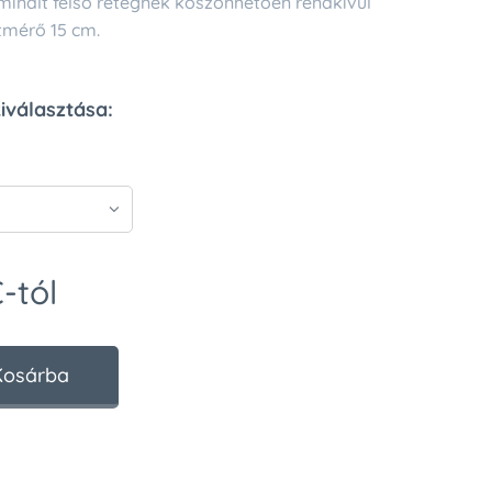
aminált felső rétegnek köszönhetően rendkívül
Átmérő 15 cm.
kiválasztása:
€
-tól
Kosárba