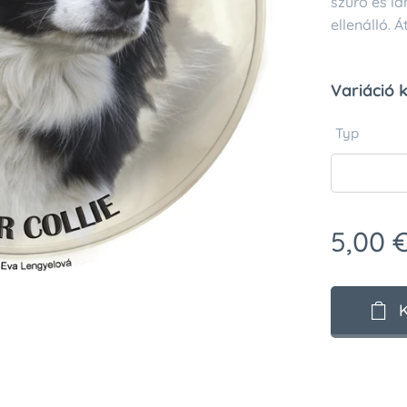
szűrő és l
ellenálló. 
Variáció 
Typ
5,00