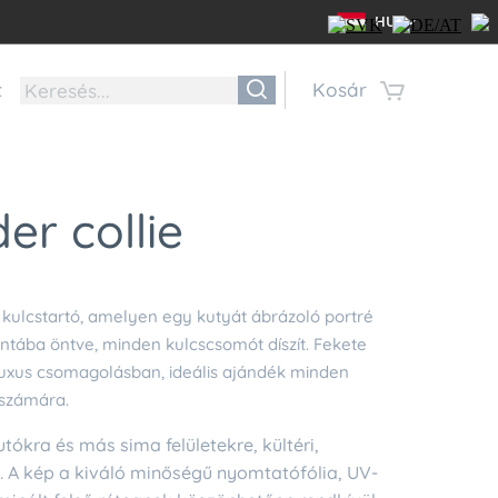
HU
t
Kosár
er collie
 kulcstartó, amelyen egy kutyát ábrázoló portré
antába öntve, minden kulcscsomót díszít. Fekete
uxus csomagolásban, ideális ajándék minden
 számára.
tókra és más sima felületekre, kültéri,
. A kép a kiváló minőségű nyomtatófólia, UV-