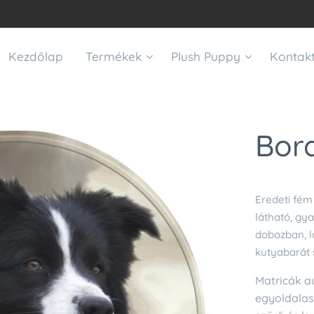
Kezdőlap
Termékek
Plush Puppy
Kontak
Bord
Eredeti fém
látható, gy
dobozban, l
kutyabarát
Matricák au
egyoldalas