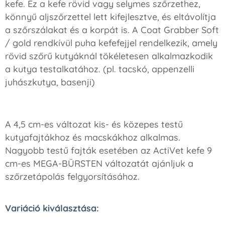
kefe. Ez a kefe rövid vagy selymes szőrzethez,
könnyű aljszőrzettel lett kifejlesztve, és eltávolítja
a szőrszálakat és a korpát is. A Coat Grabber Soft
/ gold rendkívül puha kefefejjel rendelkezik, amely
rövid szőrű kutyáknál tökéletesen alkalmazkodik
a kutya testalkatához. (pl. tacskó, appenzelli
juhászkutya, basenji)
A 4,5 cm-es változat kis- és közepes testű
kutyafajtákhoz és macskákhoz alkalmas.
Nagyobb testű fajták esetében az ActiVet kefe 9
cm-es MEGA-BÜRSTEN változatát ajánljuk a
szőrzetápolás felgyorsításához.
Variáció kiválasztása: